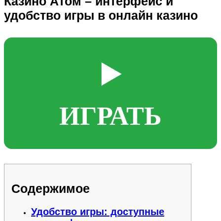
Казино Атом – интерфейс и
удобство игры в онлайн казино
▶️
ИГРАТЬ
Содержимое
Удобство игры: доступные