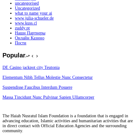
uncategorised
Uncategorized
what to name your ai
www.julia-schueler.de
www.kuss.cl
zuddy.pt
Наши Партнеры
Онлайн Казино
Пости
Popular
DE Casino jackpot city Teutonia
Elementum Nibh Tellus Molestie Nunc Consectetur
Suspendisse Faucibus Interdum Posuere
Massa Tincidunt Nunc Pulvinar Sapien Ullamcorper
The Haiah Nusratul Islam Foundation is a foundation that is engaged in
advancing education, Islamic activities and humanitarian activities that are
in direct contact with Official Education Agencies and the surrounding
community.