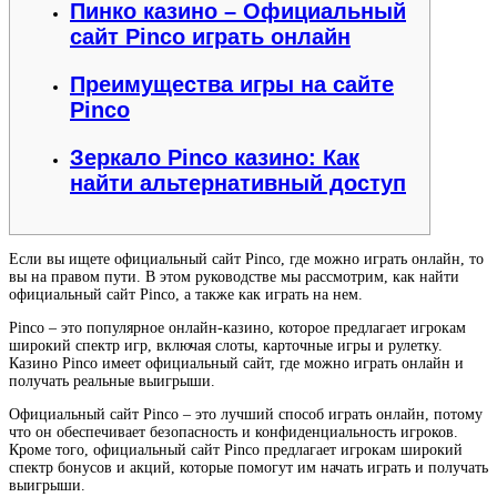
Пинко казино – Официальный
сайт Pinco играть онлайн
Преимущества игры на сайте
Pinco
Зеркало Pinco казино: Как
найти альтернативный доступ
Если вы ищете официальный сайт Pinco, где можно играть онлайн, то
вы на правом пути. В этом руководстве мы рассмотрим, как найти
официальный сайт Pinco, а также как играть на нем.
Pinco – это популярное онлайн-казино, которое предлагает игрокам
широкий спектр игр, включая слоты, карточные игры и рулетку.
Казино Pinco имеет официальный сайт, где можно играть онлайн и
получать реальные выигрыши.
Официальный сайт Pinco – это лучший способ играть онлайн, потому
что он обеспечивает безопасность и конфиденциальность игроков.
Кроме того, официальный сайт Pinco предлагает игрокам широкий
спектр бонусов и акций, которые помогут им начать играть и получать
выигрыши.