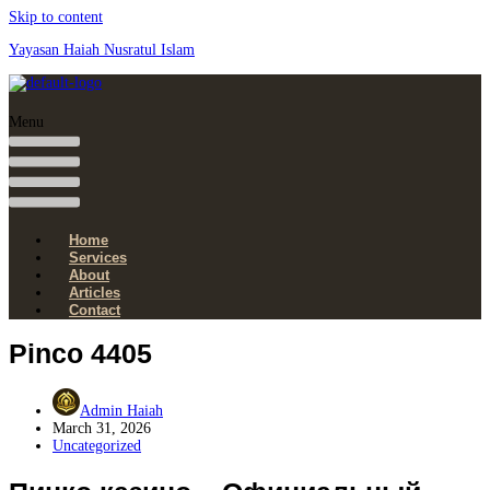
Skip to content
Yayasan Haiah Nusratul Islam
Menu
Home
Services
About
Articles
Contact
Pinco 4405
Admin Haiah
March 31, 2026
Uncategorized