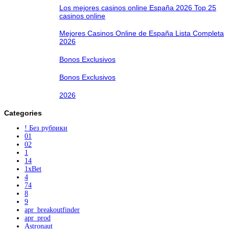
Los mejores casinos online España 2026 Top 25
casinos online
Mejores Casinos Online de España Lista Completa
2026
Bonos Exclusivos
Bonos Exclusivos
2026
Categories
! Без рубрики
01
02
1
14
1xBet
4
74
8
9
apr_breakoutfinder
apr_prod
Astronaut