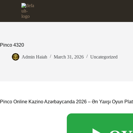
Pinco 4320
Admin Haiah
March 31, 2026
Uncategorized
Pinco Online Kazino Azərbaycanda 2026 – Ən Yaxşı Oyun Pla