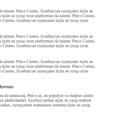
lə tanınır. Pinco Casino, Azərbaycan oyunçuları üçün ən
 üçün ən yaxşı oyun platforması ilə tanınır. Pinco Casino,
nco Casino, Azərbaycan oyunçuları üçün ən yaxşı oyun
lə tanınır. Pinco Casino, Azərbaycan oyunçuları üçün ən
 üçün ən yaxşı oyun platforması ilə tanınır. Pinco Casino,
nco Casino, Azərbaycan oyunçuları üçün ən yaxşı oyun
lə tanınır. Pinco Casino, Azərbaycan oyunçuları üçün ən
 üçün ən yaxşı oyun platforması ilə tanınır. Pinco Casino,
nco Casino, Azərbaycan oyunçuları üçün ən yaxşı oyun
forması
sı ilə tanınacaq. Pinco az, ən populyar və məşhur casino
ino platformaları, Azərbaycanlılar üçün ən yaxşı məhsul
kodları, oyunçuların məhsulunu artırmaq üçün ən yaxşı