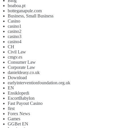
Blog
boaboa.pt
botteganapule.com
Business, Small Business
Casino
casino1
casino2
casino3
casino4
CH
Civil Law
cmgv.es
Consumer Law
Corporate Law
danieldeasy.co.uk
Download
earlyinterventionfoundation.org.uk
EN
Ensiklopedi
EscortBabylon
Fast Payout Casino
first
Forex News
Games
GGBet EN