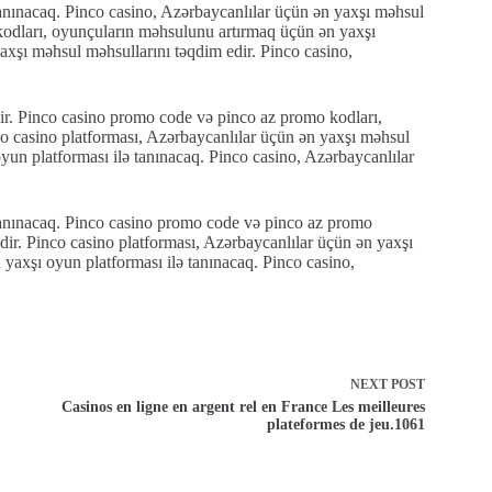
tanınacaq. Pinco casino, Azərbaycanlılar üçün ən yaxşı məhsul
kodları, oyunçuların məhsulunu artırmaq üçün ən yaxşı
yaxşı məhsul məhsullarını təqdim edir. Pinco casino,
ir. Pinco casino promo code və pinco az promo kodları,
co casino platforması, Azərbaycanlılar üçün ən yaxşı məhsul
yun platforması ilə tanınacaq. Pinco casino, Azərbaycanlılar
 tanınacaq. Pinco casino promo code və pinco az promo
dir. Pinco casino platforması, Azərbaycanlılar üçün ən yaxşı
 yaxşı oyun platforması ilə tanınacaq. Pinco casino,
NEXT
POST
Casinos en ligne en argent rel en France Les meilleures
plateformes de jeu.1061