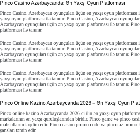
Pinco Casino Azərbaycanda: Ən Yaxşı Oyun Platforması
Pinco Casino, Azərbaycan oyunçuları üçün ən yaxşı oyun platforması i
yaxşı oyun platforması ilə tanınır. Pinco Casino, Azərbaycan oyunçuları
Azərbaycan oyunçuları üçün ən yaxşı oyun platforması ilə tanınır. Pi
platforması ilə tanınır.
Pinco Casino, Azərbaycan oyunçuları üçün ən yaxşı oyun platforması i
yaxşı oyun platforması ilə tanınır. Pinco Casino, Azərbaycan oyunçuları
Azərbaycan oyunçuları üçün ən yaxşı oyun platforması ilə tanınır. Pi
platforması ilə tanınır.
Pinco Casino, Azərbaycan oyunçuları üçün ən yaxşı oyun platforması i
yaxşı oyun platforması ilə tanınır. Pinco Casino, Azərbaycan oyunçuları
Azərbaycan oyunçuları üçün ən yaxşı oyun platforması ilə tanınır. Pi
platforması ilə tanınır.
Pinco Online Kazino Azərbaycanda 2026 – Ən Yaxşı Oyun Plat
Pinco online kazino Azərbaycanda 2026-ci ilin ən yaxşı oyun platforma
markalarının ən yaxşı quruluşlarından biridir. Pinco game və pinco cas
məhsullarını təqdim edir. Pinco casino promo code və pinco az promo 
şansları təmin edir.