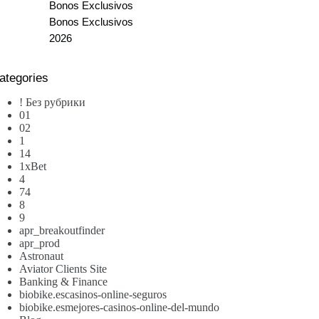
Bonos Exclusivos
Bonos Exclusivos
2026
ategories
! Без рубрики
01
02
1
14
1xBet
4
74
8
9
apr_breakoutfinder
apr_prod
Astronaut
Aviator Clients Site
Banking & Finance
biobike.escasinos-online-seguros
biobike.esmejores-casinos-online-del-mundo