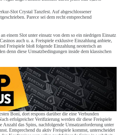
rkur-Slot Crystal Tanzfest. Auf abgeschlossener
tgeschrieben. Parece sei dem recht entsprechend
an einem Slot unter einsatz von dem so ein niedrigen Einsatz
asinos auch u. a. Freispiele exklusive Einzahlung anbiete,
ind Freispiele bloß folgende Einzahlung neoterisch an
len denn diese Umsatzbedingungen inside dem klassischen
esten Boni, dort respons darüber die eine Verbunden
Nach erfolgreicher Verifizierung werden dir diese Freispiele
nde Anzahl das Spins, nachfolgende Umsatzanforderung unter
nst. Entsprechend du aktiv Freispiele kommst, unterscheidet