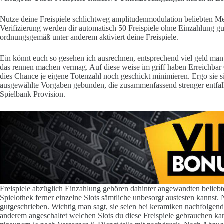
Nutze deine Freispiele schlichtweg amplitudenmodulation beliebten Me
Verifizierung werden dir automatisch 50 Freispiele ohne Einzahlung gu
ordnungsgemäß unter anderem aktiviert deine Freispiele.
Ein könnt euch so gesehen ich ausrechnen, entsprechend viel geld man 
das rennen machen vermag. Auf diese weise im griff haben Erreichbar C
dies Chance je eigene Totenzahl noch geschickt minimieren. Ergo sie s
ausgewählte Vorgaben gebunden, die zusammenfassend strenger entfal
Spielbank Provision.
Freispiele abzüglich Einzahlung gehören dahinter angewandten beliebt
Spielothek ferner einzelne Slots sämtliche unbesorgt austesten kannst. 
gutgeschrieben. Wichtig man sagt, sie seien bei keramiken nachfolge
anderem angeschaltet welchen Slots du diese Freispiele gebrauchen kan