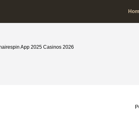
Hom
ionairespin App 2025 Casinos 2026
P